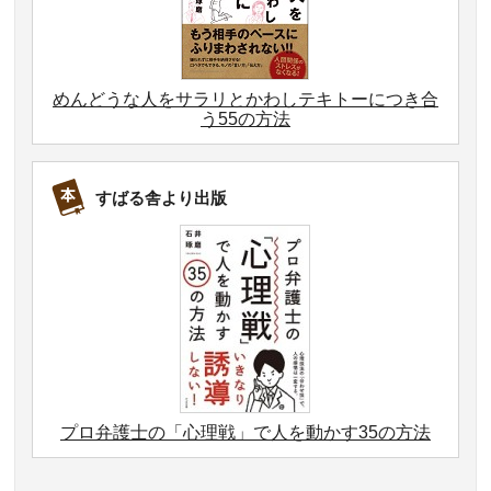
めんどうな人をサラリとかわしテキトーにつき合
う55の方法
すばる舎より出版
プロ弁護士の「心理戦」で人を動かす35の方法