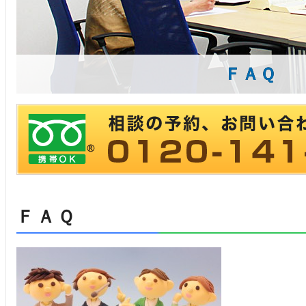
ＦＡＱ
ＦＡＱ