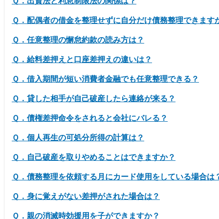
Ｑ．出資法と利息制限法の関係は？
Ｑ．配偶者の借金を整理せずに自分だけ債務整理できます
Ｑ．任意整理の懈怠約款の読み方は？
Ｑ．給料差押えと口座差押えの違いは？
Ｑ．借入期間が短い消費者金融でも任意整理できる？
Ｑ．貸した相手が自己破産したら連絡が来る？
Ｑ．債権差押命令をされると会社にバレる？
Ｑ．個人再生の可処分所得の計算は？
Ｑ．自己破産を取りやめることはできますか？
Ｑ．債務整理を依頼する月にカード使用をしている場合は
Ｑ．身に覚えがない差押がされた場合は？
Ｑ．親の消滅時効援用を子ができますか？