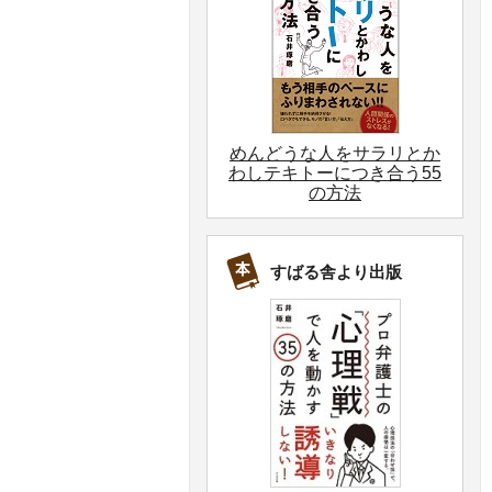
めんどうな人をサラリとか
わしテキトーにつき合う55
の方法
すばる舎より出版