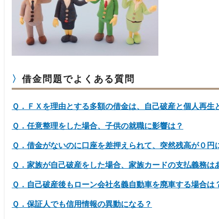
借金問題でよくある質問
Ｑ．ＦＸを理由とする多額の借金は、自己破産と個人再生
Ｑ．任意整理をした場合、子供の就職に影響は？
Ｑ．借金がないのに口座を差押えられて、突然残高が０円
Ｑ．家族が自己破産をした場合、家族カードの支払義務は
Ｑ．自己破産後もローン会社名義自動車を廃車する場合は
Ｑ．保証人でも信用情報の異動になる？