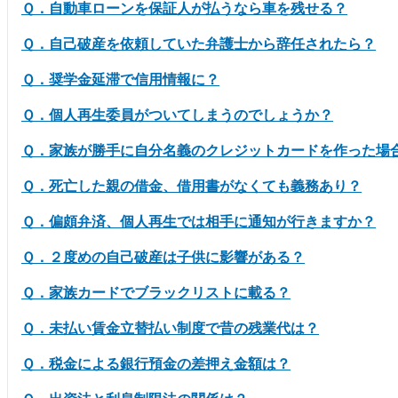
Ｑ．自動車ローンを保証人が払うなら車を残せる？
Ｑ．自己破産を依頼していた弁護士から辞任されたら？
Ｑ．奨学金延滞で信用情報に？
Ｑ．個人再生委員がついてしまうのでしょうか？
Ｑ．家族が勝手に自分名義のクレジットカードを作った場
Ｑ．死亡した親の借金、借用書がなくても義務あり？
Ｑ．偏頗弁済、個人再生では相手に通知が行きますか？
Ｑ．２度めの自己破産は子供に影響がある？
Ｑ．家族カードでブラックリストに載る？
Ｑ．未払い賃金立替払い制度で昔の残業代は？
Ｑ．税金による銀行預金の差押え金額は？