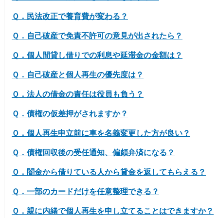
Ｑ．民法改正で養育費が変わる？
Ｑ．自己破産で免責不許可の意見が出されたら？
Ｑ．個人間貸し借りでの利息や延滞金の金額は？
Ｑ．自己破産と個人再生の優先度は？
Ｑ．法人の借金の責任は役員も負う？
Ｑ．債権の仮差押がされますか？
Ｑ．個人再生申立前に車を名義変更した方が良い？
Ｑ．債権回収後の受任通知、偏頗弁済になる？
Ｑ．闇金から借りている人から貸金を返してもらえる？
Ｑ．一部のカードだけを任意整理できる？
Ｑ．親に内緒で個人再生を申し立てることはできますか？