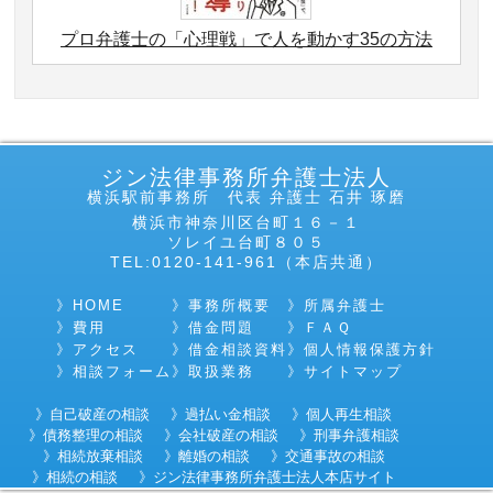
プロ弁護士の「心理戦」で人を動かす35の方法
ジン法律事務所弁護士法人
横浜駅前事務所 代表 弁護士 石井 琢磨
横浜市神奈川区台町１６－１
ソレイユ台町８０５
TEL:0120-141-961（本店共通）
HOME
事務所概要
所属弁護士
費用
借金問題
ＦＡＱ
アクセス
借金相談資料
個人情報保護方針
相談フォーム
取扱業務
サイトマップ
自己破産の相談
過払い金相談
個人再生相談
債務整理の相談
会社破産の相談
刑事弁護相談
相続放棄相談
離婚の相談
交通事故の相談
相続の相談
ジン法律事務所弁護士法人本店サイト