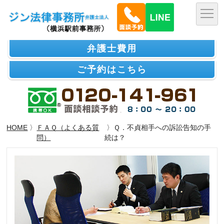
弁護士費用
ご予約はこちら
HOME
〉
ＦＡＱ（よくある質
〉Ｑ．不貞相手への訴訟告知の手
問）
続は？