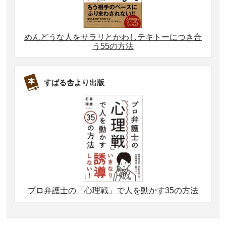
めんどうな人をサラリとかわしテキトーにつき合
う55の方法
すばる舎より出版
プロ弁護士の「心理戦」で人を動かす35の方法