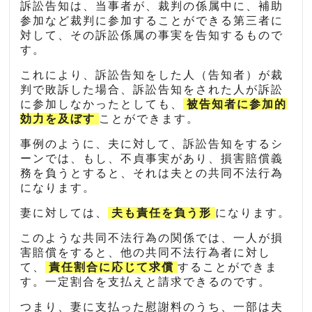
訴訟告知は、当事者が、裁判の係属中に、補助
参加など裁判に参加することができる第三者に
対して、その訴訟係属の事実を告知するもので
す。
これにより、訴訟告知をした人（告知者）が裁
判で敗訴した場合、訴訟告知をされた人が訴訟
に参加しなかったとしても、
被告知者に参加的
効力を及ぼす
ことができます。
事例のように、夫に対して、訴訟告知をするシ
ーンでは、もし、不貞事実があり、損害賠償義
務を負うとすると、それは夫との共同不法行為
になります。
妻に対しては、
夫も責任を負う形
になります。
このような共同不法行為の関係では、一人が損
害賠償をすると、他の共同不法行為者に対し
て、
責任割合に応じて求償
することができま
す。一定割合を支払えと請求できるのです。
つまり、妻に支払った慰謝料のうち、一部は夫