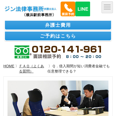
弁護士費用
ご予約はこちら
HOME
〉
ＦＡＱ（よくあ
〉Ｑ．借入期間が短い消費者金融でも
る質問）
任意整理できる？