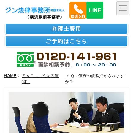
弁護士費用
ご予約はこちら
HOME
〉
ＦＡＱ（よくある質
〉Ｑ．債権の仮差押がされます
問）
か？