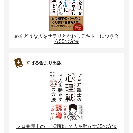
めんどうな人をサラリとかわしテキトーにつき合
う55の方法
すばる舎より出版
プロ弁護士の「心理戦」で人を動かす35の方法