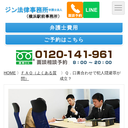
弁護士費用
ご予約はこちら
HOME
〉
ＦＡＱ（よくある質
〉Ｑ．口裏合わせで犯人隠避罪が
問）
成立？