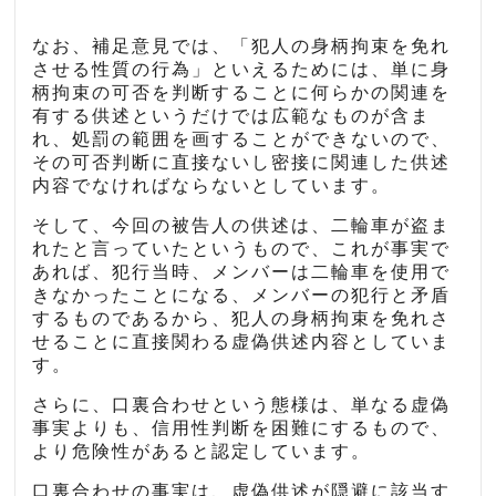
なお、補足意見では、「犯人の身柄拘束を免れ
させる性質の行為」といえるためには、単に身
柄拘束の可否を判断することに何らかの関連を
有する供述というだけでは広範なものが含ま
れ、処罰の範囲を画することができないので、
その可否判断に直接ないし密接に関連した供述
内容でなければならないとしています。
そして、今回の被告人の供述は、二輪車が盗ま
れたと言っていたというもので、これが事実で
あれば、犯行当時、メンバーは二輪車を使用で
きなかったことになる、メンバーの犯行と矛盾
するものであるから、犯人の身柄拘束を免れさ
せることに直接関わる虚偽供述内容としていま
す。
さらに、口裏合わせという態様は、単なる虚偽
事実よりも、信用性判断を困難にするもので、
より危険性があると認定しています。
口裏合わせの事実は、虚偽供述が隠避に該当す