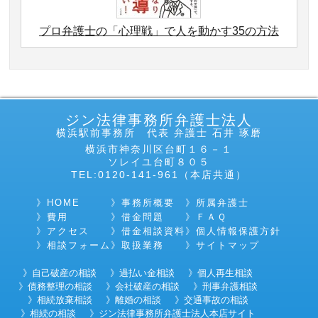
プロ弁護士の「心理戦」で人を動かす35の方法
ジン法律事務所弁護士法人
横浜駅前事務所 代表 弁護士 石井 琢磨
横浜市神奈川区台町１６－１
ソレイユ台町８０５
TEL:0120-141-961（本店共通）
HOME
事務所概要
所属弁護士
費用
借金問題
ＦＡＱ
アクセス
借金相談資料
個人情報保護方針
相談フォーム
取扱業務
サイトマップ
自己破産の相談
過払い金相談
個人再生相談
債務整理の相談
会社破産の相談
刑事弁護相談
相続放棄相談
離婚の相談
交通事故の相談
相続の相談
ジン法律事務所弁護士法人本店サイト