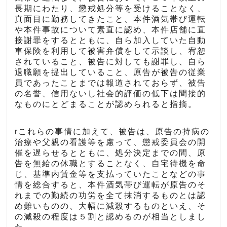
長期にわたり、懲戒処分等を受けることなく、
真面目に勤務してきたこと、本件酒気帯び運転
や本件事故について素直に認め、本件店舗に直
接謝罪をするとともに、自ら加入していた自動
車保険を利用して被害弁償をして示談し、宥恕
されていること、被告に対しても謝罪し、自ら
退職願を提出していること、原告が被告の従業
員であったことまでは報道されておらず、被告
の名誉、信用ないし社会的評価の低下は間接的
なものにとどまることが認められると指摘。
rこれらの事情に加えて、被告は、原告の持病の
治療や父親の看護等を慮って、懲戒委員会の開
催を遅らせるとともに、処分決定までの間、原
告を無給の休職とすることなく、自宅待機を命
じ、基準内賃金等を支払っていたことなどの事
情を総合すると、本件酒気帯び運転が原告のそ
れまでの勤続の功労を全て抹消するものとは認
め難いものの、大幅に減殺するものといえ、そ
の減殺の程度は５割と認めるのが相当としまし