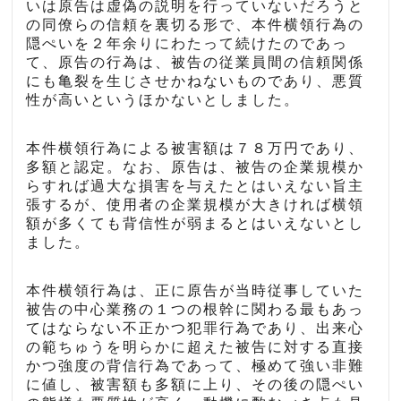
いは原告は虚偽の説明を行っていないだろうと
の同僚らの信頼を裏切る形で、本件横領行為の
隠ぺいを２年余りにわたって続けたのであっ
て、原告の行為は、被告の従業員間の信頼関係
にも亀裂を生じさせかねないものであり、悪質
性が高いというほかないとしました。
本件横領行為による被害額は７８万円であり、
多額と認定。なお、原告は、被告の企業規模か
らすれば過大な損害を与えたとはいえない旨主
張するが、使用者の企業規模が大きければ横領
額が多くても背信性が弱まるとはいえないとし
ました。
本件横領行為は、正に原告が当時従事していた
被告の中心業務の１つの根幹に関わる最もあっ
てはならない不正かつ犯罪行為であり、出来心
の範ちゅうを明らかに超えた被告に対する直接
かつ強度の背信行為であって、極めて強い非難
に値し、被害額も多額に上り、その後の隠ぺい