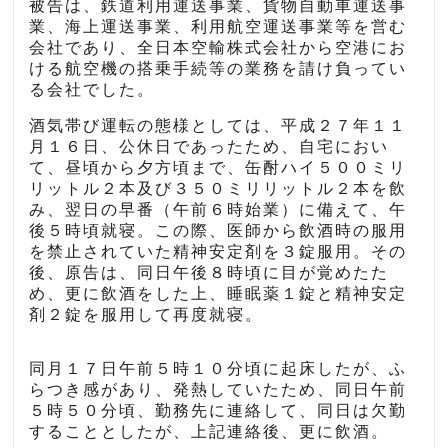
被告は、鉄道利用運送事業、貨物自動車運送事
業、海上運送事業、利用航空運送事業等を営む
会社であり、全日本空輸株式会社から空港にお
ける航空機の搭乗手続等の業務を請け負ってい
る会社でした。
酒気帯び運転の態様としては、平成２７年１１
月１６日、公休日であったため、自宅におい
て、昼頃から夕方頃まで、缶酎ハイ５００ミリ
リットル２本及び３５０ミリリットル２本を飲
み、翌日の早番（午前６時始業）に備えて、午
後５時頃就寝。この際、医師から飲酒時の服用
を禁止されていた精神安定剤を３錠服用。その
後、原告は、同日午後８時頃に目が覚めたた
め、更に飲酒をした上、睡眠薬１錠と精神安定
剤２錠を服用して再度就寝。
同月１７日午前５時１０分頃に起床したが、ふ
らつき感があり、発熱していたため、同日午前
５時５０分頃、勤務先に連絡して、同日は欠勤
することとしたが、上記連絡後、更に飲酒。