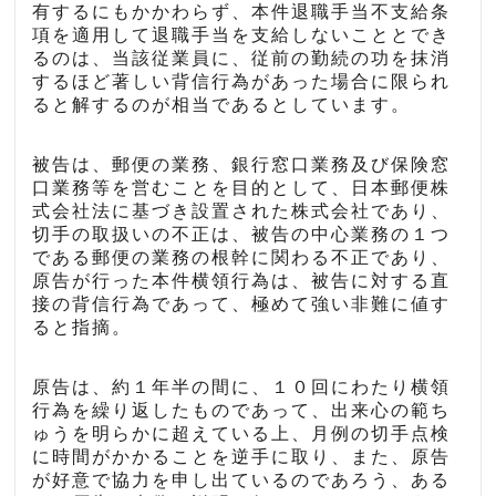
有するにもかかわらず、本件退職手当不支給条
項を適用して退職手当を支給しないこととでき
るのは、当該従業員に、従前の勤続の功を抹消
するほど著しい背信行為があった場合に限られ
ると解するのが相当であるとしています。
被告は、郵便の業務、銀行窓口業務及び保険窓
口業務等を営むことを目的として、日本郵便株
式会社法に基づき設置された株式会社であり、
切手の取扱いの不正は、被告の中心業務の１つ
である郵便の業務の根幹に関わる不正であり、
原告が行った本件横領行為は、被告に対する直
接の背信行為であって、極めて強い非難に値す
ると指摘。
原告は、約１年半の間に、１０回にわたり横領
行為を繰り返したものであって、出来心の範ち
ゅうを明らかに超えている上、月例の切手点検
に時間がかかることを逆手に取り、また、原告
が好意で協力を申し出ているのであろう、ある