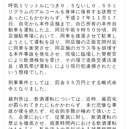
呼気１リットルにつき０．５ないし０．５５ミ
リグラムのアルコールを身体に保有する状態で
あったにもかかわらず、平成２７年１１月１７
日、自宅から本件店舗まで、自己所有の本件自
動車を運転した上、同日午前９時５０分頃、同
店舗駐車場において、同車を後退させて駐車し
ようとして運転を誤り、同店舗の正面玄関付近
に同車を衝突させ、同店舗のガラス等を損壊す
る本件事故を発生させ、現場に臨場した警察官
により飲酒検知を受け、その場で道路交通法違
反（酒気帯び運転）により現行犯逮捕されたと
いう態様でした。
刑事事件としては、罰金３５万円とする略式命
令となりました。
裁判所は、飲酒運転については、近時、厳罰化
が図られてきたにもかかわらず、未だ悲惨な事
故が後を絶たず、社会的非難が極めて強いとこ
ろ、企業において、従業員に対し、飲酒運転の
禁止を徹底させ、就業時間内における飲酒運転