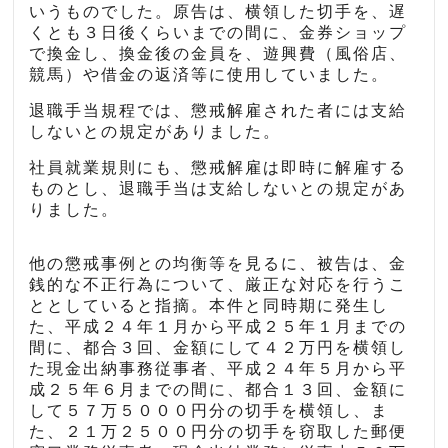
いうものでした。原告は、横領した切手を、遅
くとも３日後くらいまでの間に、金券ショップ
で換金し、換金後の金員を、遊興費（風俗店、
競馬）や借金の返済等に使用していました。
退職手当規程では、懲戒解雇された者には支給
しないとの規定がありました。
社員就業規則にも、懲戒解雇は即時に解雇する
ものとし、退職手当は支給しないとの規定があ
りました。
他の懲戒事例との均衡等を見るに、被告は、金
銭的な不正行為について、厳正な対応を行うこ
ととしていると指摘。本件と同時期に発生し
た、平成２４年１月から平成２５年１月までの
間に、都合３回、金額にして４２万円を横領し
た現金出納事務従事者、平成２４年５月から平
成２５年６月までの間に、都合１３回、金額に
して５７万５０００円分の切手を横領し、ま
た、２１万２５００円分の切手を窃取した郵便