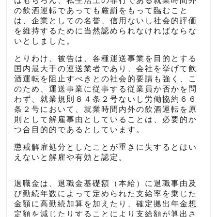
はもちろん、私生活上の非行である就業時間外
の飲酒運転であっても厳罰をもって臨むこと
は、企業としての名誉、信用ないし社会的評価
を維持するために当然認められなければならな
いとしました。
とりわけ、被告は、各種運送事業を目的とする
国内最大手の運送業者であり、会社を挙げて飲
酒運転を阻止すべきとの社会的要請も強く、こ
のため、運送事業に従事する従業員か否かを問
わず、就業規則８４条２号ないし労働協約６６
条２号において、就業時間内外の飲酒運転を原
則として解雇事由としていることは、必要的か
つ合目的的であるとしています。
懲戒解雇処分としたことが重きに失するとはい
えないと解雇や有効と認定。
退職金は、退職金基礎額（本給）に退職事由及
び勤続年数によって定められた支給率を乗じた
金額に高勤続加算を加えたり、確定拠出年金想
定額を減じたりすることにより支給額が算出さ