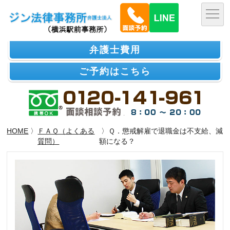
弁護士費用
ご予約はこちら
HOME
〉
ＦＡＱ（よくある
〉Ｑ．懲戒解雇で退職金は不支給、減
質問）
額になる？