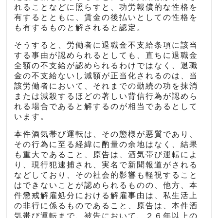
れることなどに照らすと、功労報償的な性格を
有するとともに、賃金の後払いとしての性格を
も有するものと解されると認定。
そうすると、労働者に退職金不支給条項に該当
する事由が認められるとしても、直ちに退職金
全額の不支給が認められるわけではなく、退職
金の不支給ないし減額が正当化されるのは、当
該労働者において、それまでの勤続の功を抹消
または減殺するほどの著しい背信行為が認めら
れる場合であると解するのが相当であるとして
います。
本件酒気帯び運転は、その態様が悪質であり、
その行為に至る経緯に酌量の余地はなく、結果
も重大であること、原告は、酒気帯び運転によ
り、現行犯逮捕され、実名で新聞報道がされる
などしており、その社会的影響も軽視すること
はできないことが認められるものの、他方、本
件懲戒解雇処分における解雇事由は、私生活上
の非行に係るものであること、原告は、本件酒
気帯び運転まで、被告において、２６年以上の