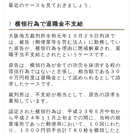
最近のケースを見ておきましょう。
横領行為で退職金不支給
大阪地方裁判所令和元年１０月２９日判決で
は、被告（郵便業等を営む法人）に勤務してい
た原告が、横領行為を理由に懲戒解雇され、退
職手当不支給とされたというケースです。
原告は、横領行為が全ての功労を抹消する程の
背信行為ではないと主張し、相当額である３０
０万円程度は退職金として認められるとして請
求したケースです。
裁判所は、不支給が相当として、原告の請求を
棄却しています。
認定された横領行為は、平成２３年５月中旬か
ら平成２４年１１月上旬までの間に、当時の就
業場所であった郵便局において、１０回にわた
り、１０００円切手合計７８０枚を横領したと