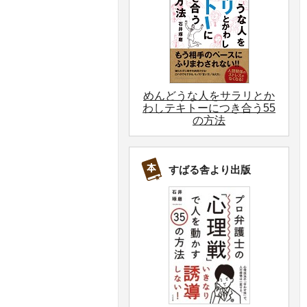
めんどうな人をサラリとか
わしテキトーにつき合う55
の方法
すばる舎より出版