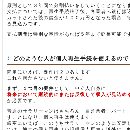
原則として３年間で分割払いをしていくことになり
支払については、再生手続終了後、各業者へ銀行振
カットされた後の借金が１００万円となった場合、
る見込みです。
支払期間は特別な事情があれば５年まで延長可能で
どのような人が個人再生手続を使えるので
簡単にいえば、要件は２つあります。
これを満たさないと使えません。
まず、
１つ目の要件
として、申立人自身に
将来において継続的にまたは反復して収入が見込め
が必要です。
普通のサラリーマンはもちろん、自営業者、パート
すことになり、個人再生は使えます。
厳密にいえば、このうちサラリーマンのように安定
ては、通常の個人再生（小規模個人再生）
以外
に、