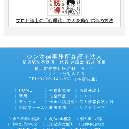
プロ弁護士の「心理戦」で人を動かす35の方法
ジン法律事務所弁護士法人
横浜駅前事務所 代表 弁護士 石井 琢磨
横浜市神奈川区台町１６－１
ソレイユ台町８０５
TEL:0120-141-961（本店共通）
HOME
事務所概要
所属弁護士
費用
借金問題
ＦＡＱ
アクセス
借金相談資料
個人情報保護方針
相談フォーム
取扱業務
サイトマップ
自己破産の相談
過払い金相談
個人再生相談
債務整理の相談
会社破産の相談
刑事弁護相談