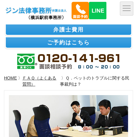
弁護士費用
ご予約はこちら
HOME
〉
ＦＡＱ（よくある
〉Ｑ．ペットのトラブルに関する民
質問）
事裁判は？